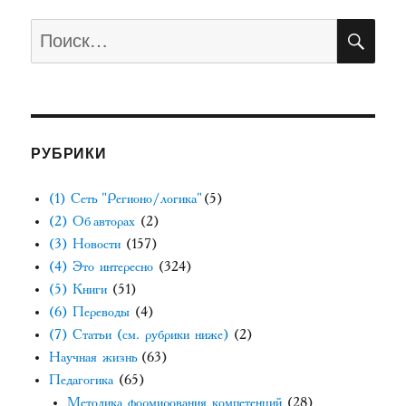
ПО
Искать:
РУБРИКИ
(1) Сеть "Регионо/логика"
(5)
(2) Об авторах
(2)
(3) Новости
(157)
(4) Это интересно
(324)
(5) Книги
(51)
(6) Переводы
(4)
(7) Статьи (см. рубрики ниже)
(2)
Научная жизнь
(63)
Педагогика
(65)
Методика формирования компетенций
(28)