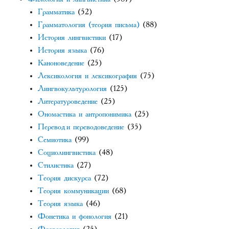
Грамматика
(52)
Грамматология (теория письма)
(88)
История лингвистики
(17)
История языка
(76)
Каноноведение
(25)
Лексикология и лексикография
(75)
Лингвокультурология
(125)
Литературоведение
(25)
Ономастика и антропонимика
(25)
Перевод и переводоведение
(35)
Семиотика
(99)
Социолингвистика
(48)
Стилистика
(27)
Теория дискурса
(72)
Теория коммуникации
(68)
Теория языка
(46)
Фонетика и фонология
(21)