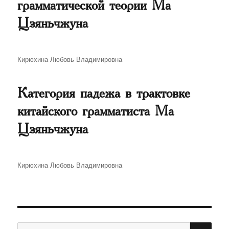
грамматической теории Ма
Цзяньчжуна
Автор
Кирюхина Любовь Владимировна
Категория падежа в трактовке
китайского грамматиста Ма
Цзяньчжуна
Автор
Кирюхина Любовь Владимировна
ПО
Искать: