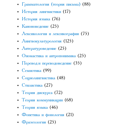
Грамматология (теория письма)
(88)
История лингвистики
(17)
История языка
(76)
Каноноведение
(25)
Лексикология и лексикография
(75)
Лингвокультурология
(125)
Литературоведение
(25)
Ономастика и антропонимика
(25)
Перевод и переводоведение
(35)
Семиотика
(99)
Социолингвистика
(48)
Стилистика
(27)
Теория дискурса
(72)
Теория коммуникации
(68)
Теория языка
(46)
Фонетика и фонология
(21)
Фразеология
(25)