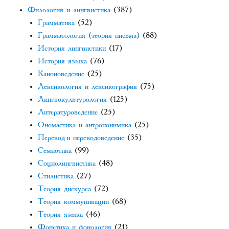
Филология и лингвистика
(387)
Грамматика
(52)
Грамматология (теория письма)
(88)
История лингвистики
(17)
История языка
(76)
Каноноведение
(25)
Лексикология и лексикография
(75)
Лингвокультурология
(125)
Литературоведение
(25)
Ономастика и антропонимика
(25)
Перевод и переводоведение
(35)
Семиотика
(99)
Социолингвистика
(48)
Стилистика
(27)
Теория дискурса
(72)
Теория коммуникации
(68)
Теория языка
(46)
Фонетика и фонология
(21)