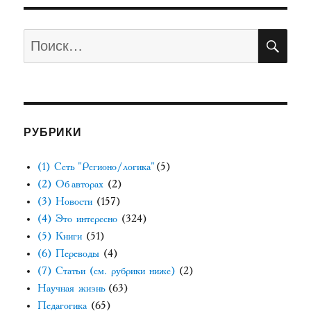
ПО
Искать:
РУБРИКИ
(1) Сеть "Регионо/логика"
(5)
(2) Об авторах
(2)
(3) Новости
(157)
(4) Это интересно
(324)
(5) Книги
(51)
(6) Переводы
(4)
(7) Статьи (см. рубрики ниже)
(2)
Научная жизнь
(63)
Педагогика
(65)