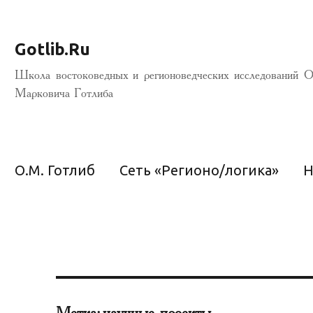
Gotlib.Ru
Школа востоковедных и регионоведческих исследований О
Марковича Готлиба
О.М. Готлиб
Сеть «Регионо/логика»
Н
Метка:
научные проекты