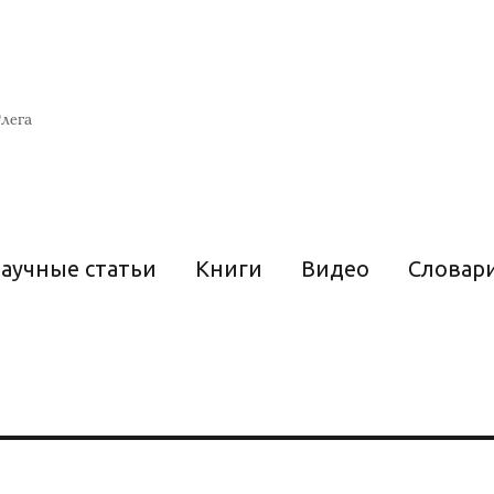
лега
аучные статьи
Книги
Видео
Словар