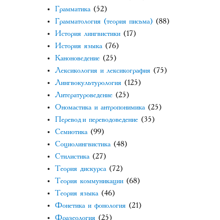
Грамматика
(52)
Грамматология (теория письма)
(88)
История лингвистики
(17)
История языка
(76)
Каноноведение
(25)
Лексикология и лексикография
(75)
Лингвокультурология
(125)
Литературоведение
(25)
Ономастика и антропонимика
(25)
Перевод и переводоведение
(35)
Семиотика
(99)
Социолингвистика
(48)
Стилистика
(27)
Теория дискурса
(72)
Теория коммуникации
(68)
Теория языка
(46)
Фонетика и фонология
(21)
Фразеология
(25)