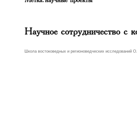
Научное сотрудничество с ко
Автор
Школа востоковедных и регионоведческих исследований О