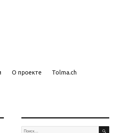
и
О проекте
Tolma.ch
ПОИСК
Искать: