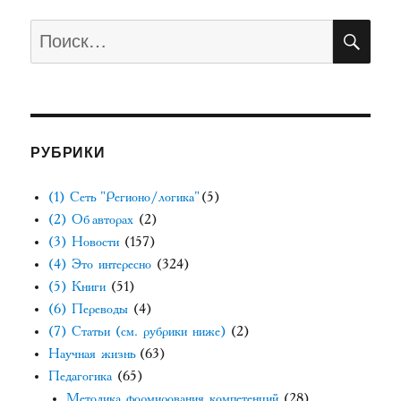
ПО
Искать:
РУБРИКИ
(1) Сеть "Регионо/логика"
(5)
(2) Об авторах
(2)
(3) Новости
(157)
(4) Это интересно
(324)
(5) Книги
(51)
(6) Переводы
(4)
(7) Статьи (см. рубрики ниже)
(2)
Научная жизнь
(63)
Педагогика
(65)
Методика формирования компетенций
(28)