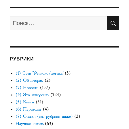
ПО
Искать:
РУБРИКИ
(1) Сеть "Регионо/логика"
(5)
(2) Об авторах
(2)
(3) Новости
(157)
(4) Это интересно
(324)
(5) Книги
(51)
(6) Переводы
(4)
(7) Статьи (см. рубрики ниже)
(2)
Научная жизнь
(63)