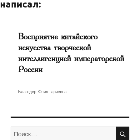
написал:
Восприятие китайского
искусства творческой
интеллигенцией императорской
России
Автор
Благодер Юлия Гариевна
ПО
Искать: