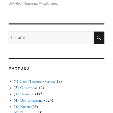
Автор
Вейнберг Надежда Михайловна
ПО
Искать:
РУБРИКИ
(1) Сеть "Регионо/логика"
(5)
(2) Об авторах
(2)
(3) Новости
(157)
(4) Это интересно
(324)
(5) Книги
(51)