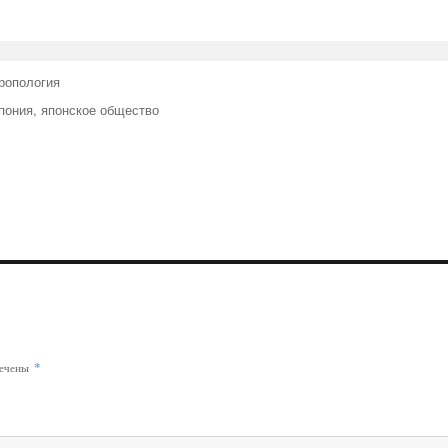
ропология
пония
,
японское общество
*
мечены