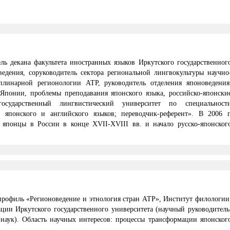
ель декана факультета иностранных языков Иркутского государственног
ведения, соруководитель сектора региональной лингвокультуры научно
иплинарной регионологии АТР, руководитель отделения японоведения
 Японии, проблемы преподавания японского языка, российско-японски
осударственный лингвистический университет по специальност
 японского и английского языков; переводчик-референт». В 2006 г
 японцы в России в конце XVII-XVIII вв. и начало русско-японског
профиль «Регионоведение и этнология стран АТР», Институт филологии
ии Иркутского государственного университета (научный руководитель
наук). Область научных интересов: процессы трансформации японског