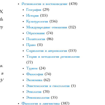
Регионология и востоковедение
(478)
География
(29)
IX
История
(115)
th
Культурология
(156)
ry
Международные отношения
(112)
Образование
(74)
Политология
(86)
Право
(11)
Социология и антропология
(153)
Теория и методология регионологии
(77)
в.
Туризм
(24)
 в
Философия
(74)
ОУ
Экономика
(62)
Эпистемология и гносеология
(5)
Этнология
(70)
Этнопсихология
(35)
Филология и лингвистика
(387)