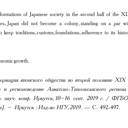
nsformations of Japanese society in the second half of the X
ies, Japan did not become a colony, standing on a par wi
keep traditions, customs, foundations, adherence to its histo
conomic growth.
рмация японского общества во второй половине XIX 
е и регионоведение Азиатско-Тихоокеанского региона
р. науч. конф. Иркутск, 10–16 сент. 2019 г. / ФГБ
ва]. – Иркутск : Изд-во ИГУ, 2019. —
С. 492-497.