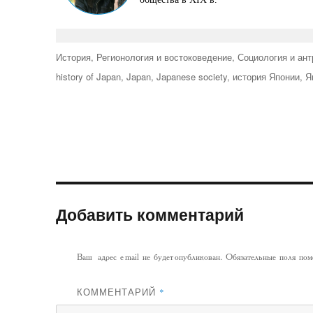
Рубрики
История
,
Регионология и востоковедение
,
Социология и ант
Метки
history of Japan
,
Japan
,
Japanese society
,
история Японии
,
Я
Добавить комментарий
Ваш адрес email не будет опубликован.
Обязательные поля по
КОММЕНТАРИЙ
*