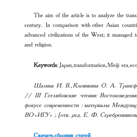
The aim of the article is to analyze the tra
century. In comparison with other Asian countr
advanced civilizations of the West; it managed to 
and religion.
Keywords
: Japan, transformation, Meiji era, e
Шалина И. В., Клеянкина О. А. Трансфо
// III Готлибовские чтения: Востоковедени
фокусе современности : материалы Междуна
ВО «ИГУ» ; [отв. ред. Е. Ф. Серебреннико
Скачать сборник статей