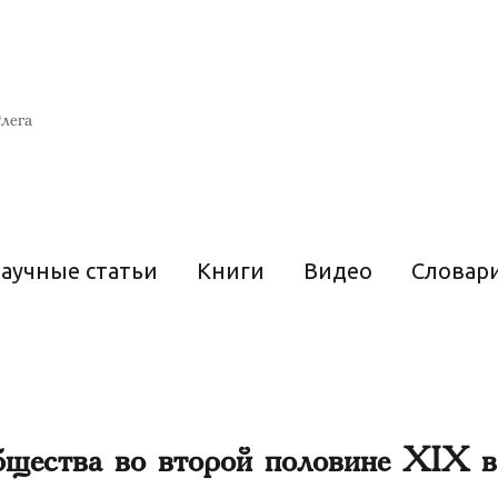
лега
аучные статьи
Книги
Видео
Словар
бщества во второй половине XIX в