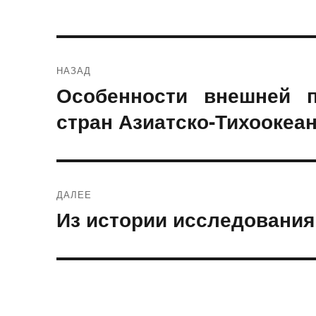
Навигация
НАЗАД
по
Особенности внешней 
Предыдущая
запись:
стран Азиатско-Тихоокеан
записям
ДАЛЕЕ
Из истории исследования
Следующая
запись: