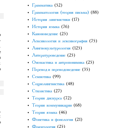
Грамматика
(52)
Грамматология (теория письма)
(88)
История лингвистики
(17)
История языка
(76)
Каноноведение
(25)
о
-
Лексикология и лексикография
(75)
.
Лингвокультурология
(125)
е
Литературоведение
(25)
и
Ономастика и антропонимика
(25)
.
о
Перевод и переводоведение
(35)
Семиотика
(99)
Социолингвистика
(48)
Стилистика
(27)
Теория дискурса
(72)
Теория коммуникации
(68)
,
Теория языка
(46)
:
Фонетика и фонология
(21)
о
Фразеология
(25)