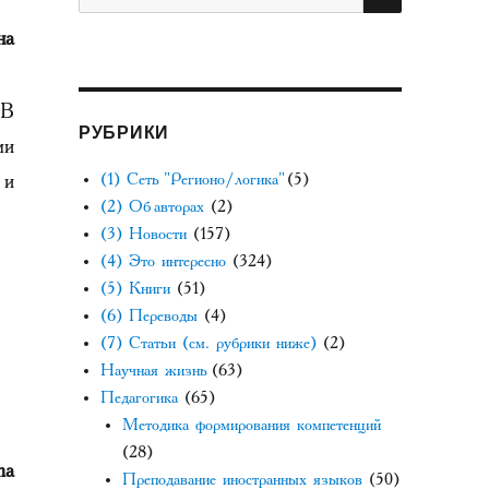
на
 В
РУБРИКИ
ми
 и
(1) Сеть "Регионо/логика"
(5)
(2) Об авторах
(2)
(3) Новости
(157)
(4) Это интересно
(324)
(5) Книги
(51)
(6) Переводы
(4)
(7) Статьи (см. рубрики ниже)
(2)
Научная жизнь
(63)
Педагогика
(65)
Методика формирования компетенций
(28)
na
Преподавание иностранных языков
(50)