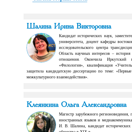
Шалина Ирина Викторовна
Кандидат исторических наук, заместит
университета, доцент кафедры востоко
исследовательского центра трансдисц
Область научных интересов – история
отношения. Окончила Иркутский г
«Филология», квалификация «Учитель
защитила кандидатскую диссертацию по теме: «Первые
межкультурного взаимодействия».
Клеянкина Ольга Александровна
Магистр зарубежного регионоведения, 
иностранных языков и медиакоммуникац
И. В. Шалина, кандидат исторических 
общества в XIX в.