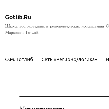
Gotlib.Ru
Школа востоковедных и регионоведческих исследований О
Марковича Готлиба
О.М. Готлиб
Сеть «Регионо/логика»
Н
Метка:
китаеведение