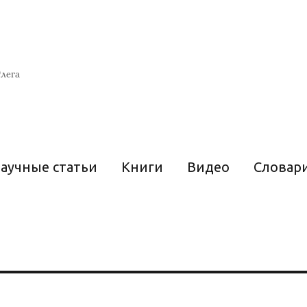
лега
аучные статьи
Книги
Видео
Словар