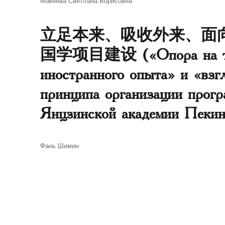
Макеева Светлана Борисовна
立足本来、吸收外来、面向
国学项目建设 («Опора на трад
иностранного опыта» и «взг
принципа организации прогр
Янцзинской академии Пекин
Автор
Фань Шимин