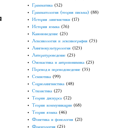
Грамматика
(52)
Грамматология (теория письма)
(88)
中
История лингвистики
(17)
История языка
(76)
Каноноведение
(25)
Лексикология и лексикография
(75)
Лингвокультурология
(125)
Литературоведение
(25)
Ономастика и антропонимика
(25)
Перевод и переводоведение
(35)
Семиотика
(99)
Социолингвистика
(48)
Стилистика
(27)
Теория дискурса
(72)
Теория коммуникации
(68)
Теория языка
(46)
Фонетика и фонология
(21)
Фразеология
(25)