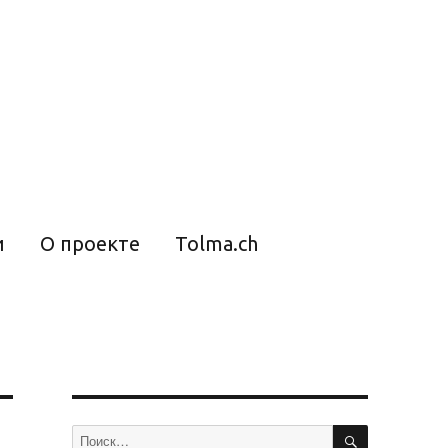
и
О проекте
Tolma.ch
ПОИСК
Искать: