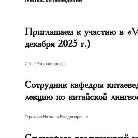
Приглашаем к участию в «V
декабря 2025 г.)
Автор
Сеть "Регионо/логика"
Сотрудник кафедры китаеве
лекцию по китайской линг
Автор
Терехова Наталья Владимировна
Семиосфера традиционной к