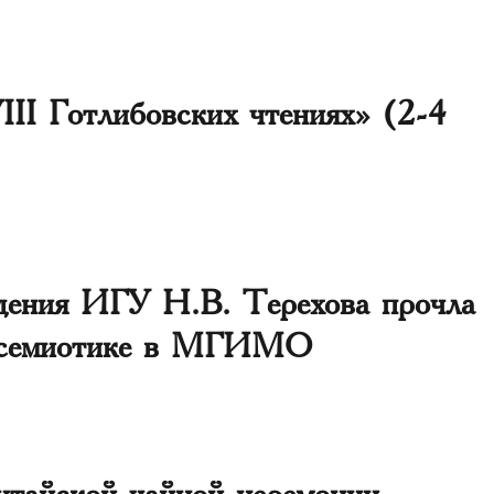
III Готлибовских чтениях» (2-4
дения ИГУ Н.В. Терехова прочла
восемиотике в МГИМО
итайской чайной церемонии