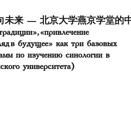
未来 — 北京大学燕京学堂的
иции», «привлечение
ляд в будущее» как три базовых
амм по изучению синологии в
ского университета)