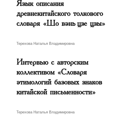
Язык описания
древнекитайского толкового
словаря «Шо вэнь цзе цзы»
Автор
Терехова Наталья Владимировна
Интервью с авторским
коллективом «Словаря
этимологий базовых знаков
китайской письменности»
Автор
Терехова Наталья Владимировна