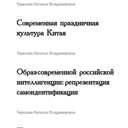
Автор
Терехова Наталья Владимировна
Современная праздничная
культура Китая
Автор
Терехова Наталья Владимировна
Образ современной российской
интеллигенции: репрезентация
самоидентификации
Автор
Терехова Наталья Владимировна