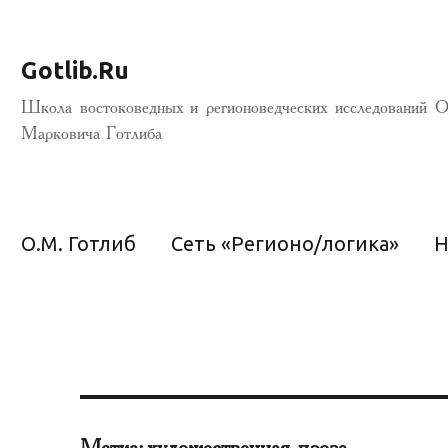
Gotlib.Ru
Школа востоковедных и регионоведческих исследований О
Марковича Готлиба
О.М. Готлиб
Сеть «Регионо/логика»
Н
Метка:
художественная проза