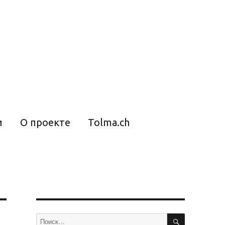
и
О проекте
Tolma.ch
ПОИСК
Искать: