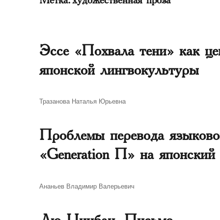
Эссе «Похвала тени» как це
японской лингвокультуры
Автор
Тразанова Наталья Юрьевна
Проблемы перевода языково
«Generation П» на японский
Автор
Ананьев Владимир Валерьевич
Лю Цинбан. Письмо