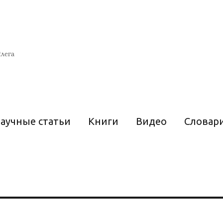
лега
аучные статьи
Книги
Видео
Словар