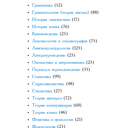
Грамматика
(52)
Грамматология (теория письма)
(88)
История лингвистики
(17)
История языка
(76)
Каноноведение
(25)
Лексикология и лексикография
(75)
Лингвокультурология
(125)
Литературоведение
(25)
Ономастика и антропонимика
(25)
Перевод и переводоведение
(35)
Семиотика
(99)
Социолингвистика
(48)
Стилистика
(27)
Теория дискурса
(72)
Теория коммуникации
(68)
Теория языка
(46)
Фонетика и фонология
(21)
Фразеология
(25)