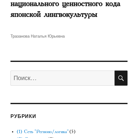
национального ценностного кода
японской лингвокультуры
Автор
Тразанова Наталья Юрьевна
ПО
Искать:
РУБРИКИ
(1) Сеть "Регионо/логика"
(5)