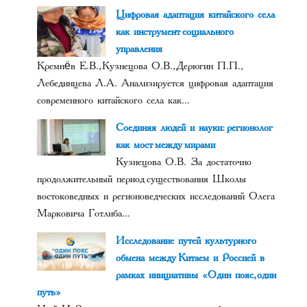
Цифровая адаптация китайского села
как инструмент социального
управления
Кремнёв Е.В., Кузнецова О.В., Дерюгин П.П.,
Лебединцева Л.А. Анализируется цифровая адаптация
современного китайского села как...
Соединяя людей и науки: регионолог
как мост между мирами
Кузнецова О.В. За достаточно
продолжительный период существования Школы
востоковедных и регионоведческих исследований Олега
Марковича Готлиба...
Исследование путей культурного
обмена между Китаем и Россией в
рамках инициативы «Один пояс, один
путь»