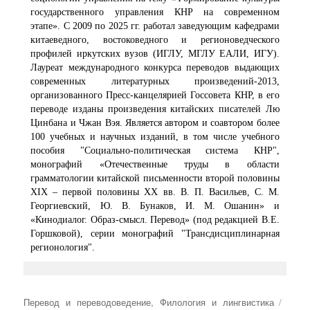
государственного управления КНР на современном
этапе». С 2009 по 2025 гг. работал заведующим кафедрами
китаеведного, востоковедного и регионоведческого
профилей иркутских вузов (ИГЛУ, МГЛУ ЕАЛИ, ИГУ).
Лауреат международного конкурса переводов выдающих
современных литературных произведений-2013,
организованного Пресс-канцелярией Госсовета КНР, в его
переводе изданы произведения китайских писателей Лю
Цинбана и Чжан Вэя. Является автором и соавтором более
100 учебных и научных изданий, в том числе учебного
пособия "Социально-политическая система КНР",
монографий «Отечественные труды в области
грамматологии китайской письменности второй половины
XIX – первой половины XX вв. В. П. Васильев, С. М.
Георгиевский, Ю. В. Бунаков, И. М. Ошанин» и
«Кинодиалог. Образ-смысл. Перевод» (под редакцией В.Е.
Горшковой), серии монографий "Трансдисциплинарная
регионология".
Рубрики
Метк
Перевод и переводоведение
,
Филология и лингвистика