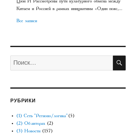
Цюй И Рассмотрены пути культурного обмена между
Китаем и Россией в рамках инициативы «Один пояс,...
Все записи
ПО
Искать:
РУБРИКИ
(1) Сеть "Регионо/логика"
(5)
(2) Об авторах
(2)
(3) Новости
(157)