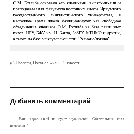
О.М. Готлиба основана его учениками, выпускниками и
преподавателями факультета восточных языков Иркутского
государственного лингвистического университета, в
настоящее время школа функционирует как свободное
объединение учеников О.М. Готлиба на базе различных
вузов: ИГУ, БФУ им. И. Канта, ЗабГУ, МГИМО и других,
а также на базе межвузовской сети "Регионо/логика".
Рубрики
Метки
(3) Новости
,
Научная жизнь
новости
Добавить комментарий
Ваш адрес email не будет опубликован.
Обязательные поля
*
помечены