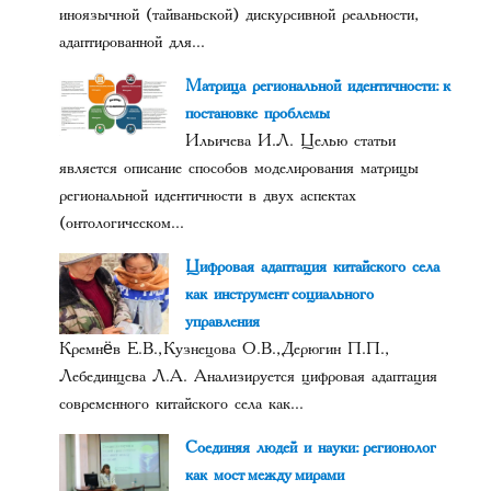
иноязычной (тайваньской) дискурсивной реальности,
адаптированной для...
Матрица региональной идентичности: к
постановке проблемы
Ильичева И.Л. Целью статьи
является описание способов моделирования матрицы
региональной идентичности в двух аспектах
(онтологическом...
Цифровая адаптация китайского села
как инструмент социального
управления
Кремнёв Е.В., Кузнецова О.В., Дерюгин П.П.,
Лебединцева Л.А. Анализируется цифровая адаптация
современного китайского села как...
Соединяя людей и науки: регионолог
как мост между мирами