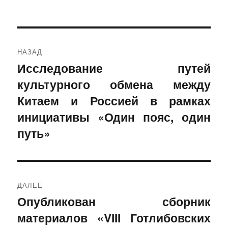
Навигация
НАЗАД
по
Исследование путей
Предыдущая
культурного обмена между
запись:
записям
Китаем и Россией в рамках
инициативы «Один пояс, один
путь»
ДАЛЕЕ
Опубликован сборник
Следующая
материалов «VIII Готлибовских
запись: