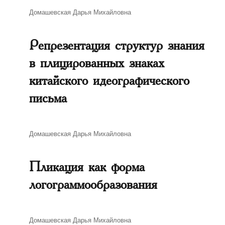
Автор
Домашевская Дарья Михайловна
Репрезентация структур знания
в плицированных знаках
китайского идеографического
письма
Автор
Домашевская Дарья Михайловна
Пликация как форма
логограммообразования
Автор
Домашевская Дарья Михайловна