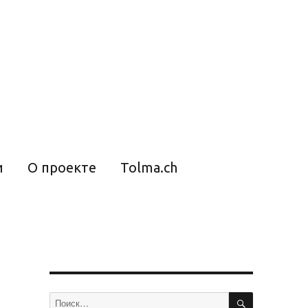
и
О проекте
Tolma.ch
ПОИСК
Искать: