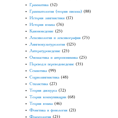
Грамматика
(52)
Грамматология (теория письма)
(88)
История лингвистики
(17)
История языка
(76)
Каноноведение
(25)
Лексикология и лексикография
(75)
Лингвокультурология
(125)
Литературоведение
(25)
Ономастика и антропонимика
(25)
Перевод и переводоведение
(35)
Семиотика
(99)
Социолингвистика
(48)
Стилистика
(27)
Теория дискурса
(72)
Теория коммуникации
(68)
Теория языка
(46)
Фонетика и фонология
(21)
Фразеология
(25)