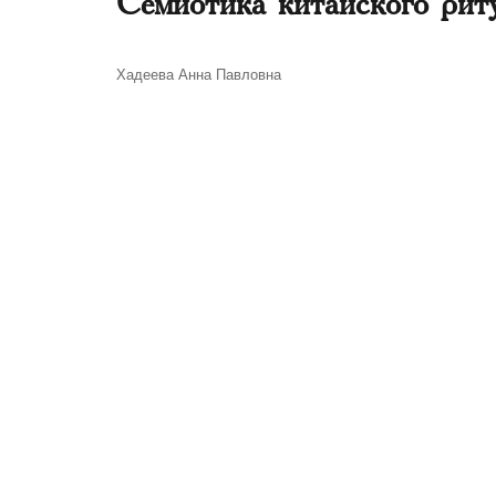
Семиотика китайского риту
Автор
Хадеева Анна Павловна