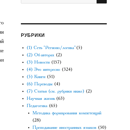
го
ии
РУБРИКИ
ий
(1) Сеть "Регионо/логика"
(5)
же
(2) Об авторах
(2)
ан
(3) Новости
(157)
(4) Это интересно
(324)
(5) Книги
(51)
(6) Переводы
(4)
(7) Статьи (см. рубрики ниже)
(2)
Научная жизнь
(63)
Педагогика
(65)
Методика формирования компетенций
(28)
Преподавание иностранных языков
(50)