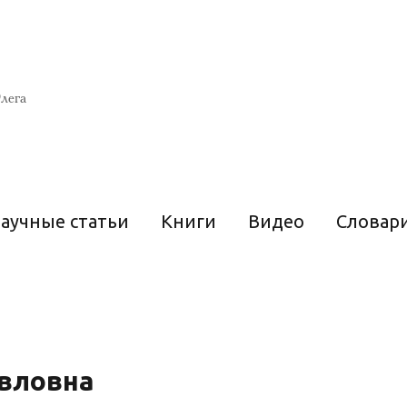
лега
аучные статьи
Книги
Видео
Словар
авловна