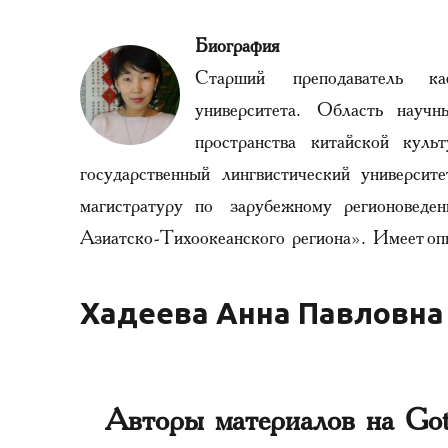
Биография
Старший преподаватель ка
университета. Область науч
пространства китайской куль
государственный лингвистический университ
магистратуру по зарубежному регионовед
Азиатско-Тихоокеанского региона». Имеет оп
Хадеева Анна Павловна
Авторы материалов на Got