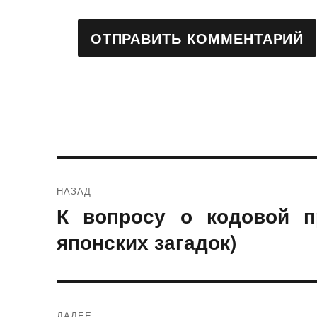
Навигация
НАЗАД
по
К вопросу о кодовой п
Предыдущая
запись:
японских загадок)
записям
ДАЛЕЕ