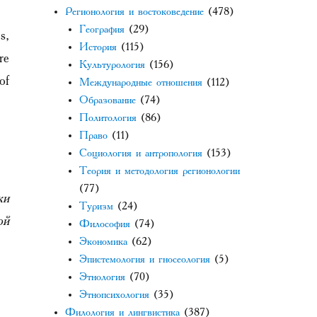
Регионология и востоковедение
(478)
География
(29)
s,
История
(115)
re
Культурология
(156)
of
Международные отношения
(112)
Образование
(74)
Политология
(86)
Право
(11)
Социология и антропология
(153)
Теория и методология регионологии
(77)
ки
Туризм
(24)
ой
Философия
(74)
Экономика
(62)
Эпистемология и гносеология
(5)
Этнология
(70)
Этнопсихология
(35)
Филология и лингвистика
(387)