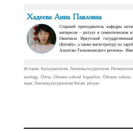
Хадеева Анна Павловна
Старший преподаватель кафедры китае
интересов – ритуал в семиотическом и
Окончила Иркутский государственны
(Китай)», а также магистратуру по зар
Азиатско-Тихоокеанского региона». Им
Рубрики
История
,
Культурология
,
Лингвокультурология
,
Регионологи
Метки
axiology
,
China
,
Chinese cultural linguistics
,
Chinese culture
,
язык
,
Лингвокультурология Китая
,
ритуал