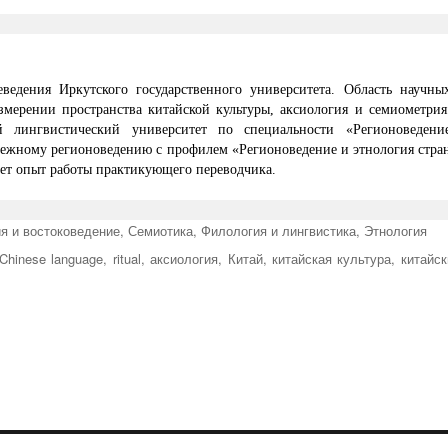
ведения Иркутского государственного университета. Область научны
змерении пространства китайской культуры, аксиология и семиометрия
й лингвистический университет по специальности «Регионоведени
убежному регионоведению с профилем «Регионоведение и этнология стра
еет опыт работы практикующего переводчика.
я и востоковедение
,
Семиотика
,
Филология и лингвистика
,
Этнология
Chinese language
,
ritual
,
аксиология
,
Китай
,
китайская культура
,
китайск