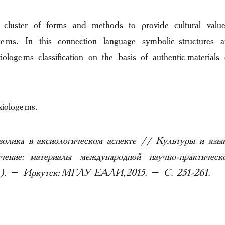
a cluster of forms and methods to provide cultural value
gems. In this connection language symbolic structures a
iologems classification on the basis of authentic materials 
axiologems.
волика в аксиологическом аспекте // Культуры и язы
ение: материалы международной научно-практическ
 г.). – Иркутск: МГЛУ ЕАЛИ, 2015. – C. 251-261.