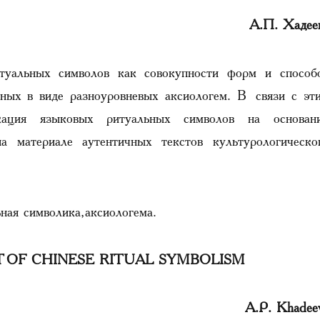
А.П. Хадее
итуальных символов как совокупности форм и способ
нных в виде разноуровневых аксиологем. В связи с эт
икация языковых ритуальных символов на основан
а материале аутентичных текстов культурологическо
ьная символика, аксиологема.
T OF CHINESE RITUAL SYMBOLISM
A.P. Khadee