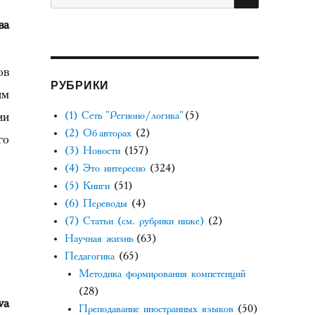
ва
ов
РУБРИКИ
им
ии
(1) Сеть "Регионо/логика"
(5)
(2) Об авторах
(2)
го
(3) Новости
(157)
(4) Это интересно
(324)
(5) Книги
(51)
(6) Переводы
(4)
(7) Статьи (см. рубрики ниже)
(2)
Научная жизнь
(63)
Педагогика
(65)
Методика формирования компетенций
(28)
va
Преподавание иностранных языков
(50)