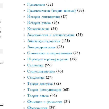
Грамматика
(52)
Грамматология (теория письма)
(88)
История лингвистики
(17)
х
История языка
(76)
.
Каноноведение
(25)
е
Лексикология и лексикография
(75)
н
Лингвокультурология
(125)
Литературоведение
(25)
Ономастика и антропонимика
(25)
Перевод и переводоведение
(35)
ий
Семиотика
(99)
Социолингвистика
(48)
Стилистика
(27)
Теория дискурса
(72)
Теория коммуникации
(68)
Теория языка
(46)
Фонетика и фонология
(21)
Фразеология
(25)