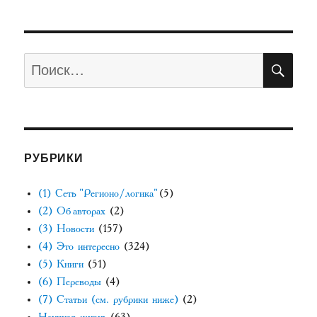
ПО
Искать:
РУБРИКИ
(1) Сеть "Регионо/логика"
(5)
(2) Об авторах
(2)
(3) Новости
(157)
(4) Это интересно
(324)
(5) Книги
(51)
(6) Переводы
(4)
(7) Статьи (см. рубрики ниже)
(2)