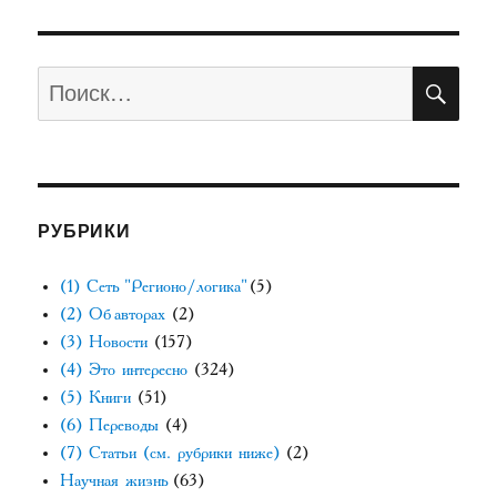
АЯ
записям
СТРА
НИЦ
А
ПО
Искать:
РУБРИКИ
(1) Сеть "Регионо/логика"
(5)
(2) Об авторах
(2)
(3) Новости
(157)
(4) Это интересно
(324)
(5) Книги
(51)
(6) Переводы
(4)
(7) Статьи (см. рубрики ниже)
(2)
Научная жизнь
(63)