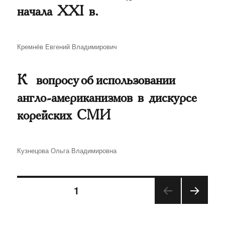
начала XXI в.
Автор
Кремнёв Евгений Владимирович
К вопросу об использовании
англо-американизмов в дискурсе
корейских СМИ
Автор
Кузнецова Ольга Владимировна
Навигация
СТРАНИЦА
1
СЛЕД
по
УЮЩ