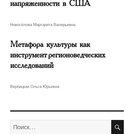
напряженности в США
Автор
Новосёлова Маргарита Валерьевна
Метафора культуры как
инструмент регионоведческих
исследований
Автор
Вербицкая Ольга Юрьевна
ПО
Искать: