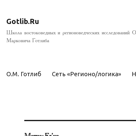
Gotlib.Ru
Школа востоковедных и регионоведческих исследований О
Марковича Готлиба
О.М. Готлиб
Сеть «Регионо/логика»
Н
Метка:
Er’ya