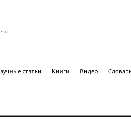
лега
аучные статьи
Книги
Видео
Словар