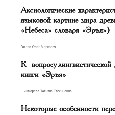
Аксиологические характерис
языковой картине мира древ
«Небеса» словаря «Эръя»)
Автор
Готлиб Олег Маркович
К вопросу лингвистической 
книги «Эръя»
Автор
Шишмарева Татьяна Евгеньевна
Некоторые особенности пе