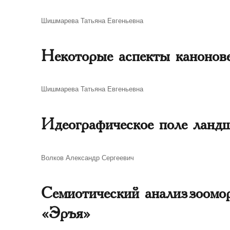
Автор
Шишмарева Татьяна Евгеньевна
Некоторые аспекты канонов
Автор
Шишмарева Татьяна Евгеньевна
Идеографическое поле ланд
Автор
Волков Александр Сергеевич
Семиотический анализ зоомо
«Эръя»