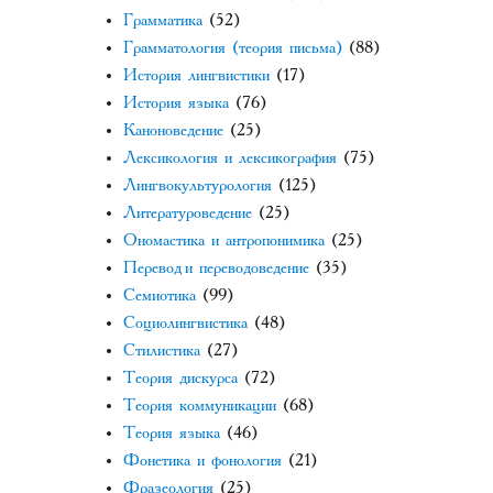
Грамматика
(52)
Грамматология (теория письма)
(88)
История лингвистики
(17)
История языка
(76)
Каноноведение
(25)
Лексикология и лексикография
(75)
Лингвокультурология
(125)
Литературоведение
(25)
Ономастика и антропонимика
(25)
Перевод и переводоведение
(35)
Семиотика
(99)
Социолингвистика
(48)
Стилистика
(27)
Теория дискурса
(72)
Теория коммуникации
(68)
Теория языка
(46)
Фонетика и фонология
(21)
Фразеология
(25)