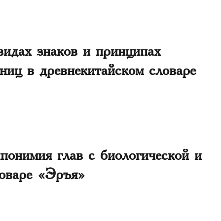
видах знаков и принципах
иниц в древнекитайском словаре
ипонимия глав с биологической и
ловаре «Эръя»