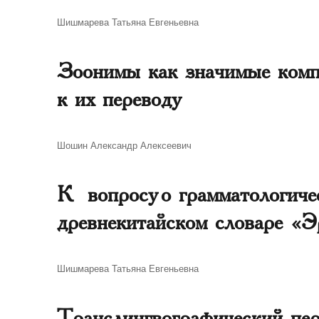
Автор
Шишмарева Татьяна Евгеньевна
Зоонимы как значимые комп
к их переводу
Автор
Шошин Александр Алексеевич
К вопросу о грамматологиче
древнекитайском словаре «Э
Автор
Шишмарева Татьяна Евгеньевна
Транслингвографический пере