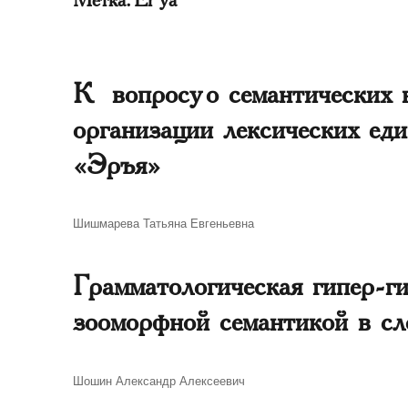
К вопросу о семантических 
организации лексических ед
«Эръя»
Автор
Шишмарева Татьяна Евгеньевна
Грамматологическая гипер-г
зооморфной семантикой в с
Автор
Шошин Александр Алексеевич