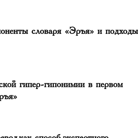
оненты словаря «Эръя» и подход
ской гипер-гипонимии в первом
ръя»
вод как способ экспертного