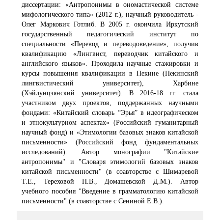
диссертации: «Антропонимы в ономастической системе
мифологического типа» (2012 г.), научный руководитель -
Олег Маркович Готлиб. В 2005 г. окончила Иркутский
государственный педагогический институт по
специальности «Перевод и переводоведение», получив
квалификацию «Лингвист, переводчик китайского и
английского языков». Проходила научные стажировки и
курсы повышения квалификации в Пекине (Пекинский
лингвистический университет), Харбине
(Хэйлунцзянский университет). В 2016-18 гг. стала
участником двух проектов, поддержанных научными
фондами: «Китайский словарь “Эрья” в идеографическом
и этнокультурном аспектах» (Российский гуманитарный
научный фонд) и «Этимологии базовых знаков китайской
письменности» (Российский фонд фундаментальных
исследований). Автор монографии "Китайские
антропонимы" и "Словаря этимологий базовых знаков
китайской письменности" (в соавторстве с Шимаревой
Т.Е., Тереховой Н.В., Домашевской Д.М.). Автор
учебного пособия "Введение в грамматологию китайской
письменности" (в соавторстве с Сениной Е.В.).