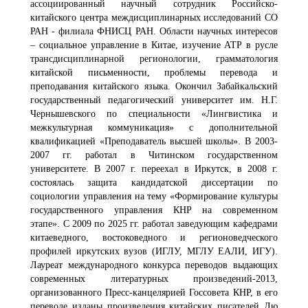
ассоциированный научный сотрудник Российско-
китайского центра междисциплинарных исследований СО
РАН - филиала ФНИСЦ РАН. Области научных интересов
– социальное управление в Китае, изучение АТР в русле
трансдисциплинарной регионологии, грамматология
китайской письменности, проблемы перевода и
преподавания китайского языка. Окончил Забайкальский
государственный педагогический университет им. Н.Г.
Чернышевского по специальности «Лингвистика и
межкультурная коммуникация» с дополнительной
квалификацией «Преподаватель высшей школы». В 2003-
2007 гг. работал в Читинском государственном
университете. В 2007 г. переехал в Иркутск, в 2008 г.
состоялась защита кандидатской диссертации по
социологии управления на тему «Формирование культуры
государственного управления КНР на современном
этапе». С 2009 по 2025 гг. работал заведующим кафедрами
китаеведного, востоковедного и регионоведческого
профилей иркутских вузов (ИГЛУ, МГЛУ ЕАЛИ, ИГУ).
Лауреат международного конкурса переводов выдающих
современных литературных произведений-2013,
организованного Пресс-канцелярией Госсовета КНР, в его
переводе изданы произведения китайских писателей Лю