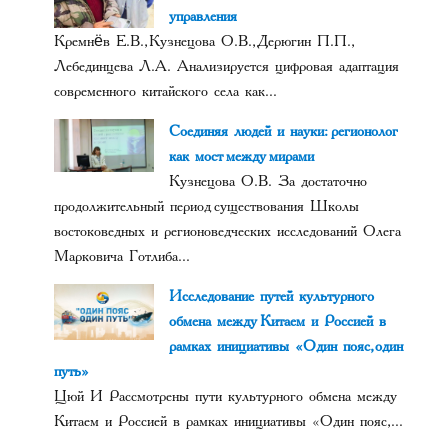
управления
Кремнёв Е.В., Кузнецова О.В., Дерюгин П.П.,
Лебединцева Л.А. Анализируется цифровая адаптация
современного китайского села как...
Соединяя людей и науки: регионолог
как мост между мирами
Кузнецова О.В. За достаточно
продолжительный период существования Школы
востоковедных и регионоведческих исследований Олега
Марковича Готлиба...
Исследование путей культурного
обмена между Китаем и Россией в
рамках инициативы «Один пояс, один
путь»
Цюй И Рассмотрены пути культурного обмена между
Китаем и Россией в рамках инициативы «Один пояс,...