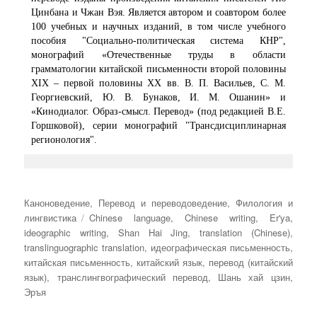
Цинбана и Чжан Вэя. Является автором и соавтором более
100 учебных и научных изданий, в том числе учебного
пособия "Социально-политическая система КНР",
монографий «Отечественные труды в области
грамматологии китайской письменности второй половины
XIX – первой половины XX вв. В. П. Васильев, С. М.
Георгиевский, Ю. В. Бунаков, И. М. Ошанин» и
«Кинодиалог. Образ-смысл. Перевод» (под редакцией В.Е.
Горшковой), серии монографий "Трансдисциплинарная
регионология".
Рубрики
Каноноведение
,
Перевод и переводоведение
,
Филология и
Метки
лингвистика
Chinese language
,
Chinese writing
,
Er'ya
,
ideographic writing
,
Shan Hai Jing
,
translation (Chinese)
,
translinguographic translation
,
идеографическая письменность
,
китайская письменность
,
китайский язык
,
перевод (китайский
язык)
,
транслингвографический перевод
,
Шань хай цзин
,
Эръя