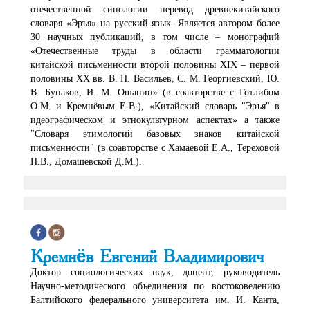
отечественной синологии перевод древнекитайского
словаря «Эръя» на русский язык. Является автором более
30 научных публикаций, в том числе – монографий
«Отечественные труды в области грамматологии
китайской письменности второй половины XIX – первой
половины XX вв. В. П. Васильев, С. М. Георгиевский, Ю.
В. Бунаков, И. М. Ошанин» (в соавторстве с Готлибом
О.М. и Кремнёвым Е.В.), «Китайский словарь "Эръя" в
идеографическом и этнокультурном аспектах» а также
"Словаря этимологий базовых знаков китайской
письменности" (в соавторстве с Хамаевой Е.А., Тереховой
Н.В., Домашевской Д.М.).
Кремнёв Евгений Владимирович
Доктор социологических наук, доцент, руководитель
Научно-методического объединения по востоковедению
Балтийского федерального университета им. И. Канта,