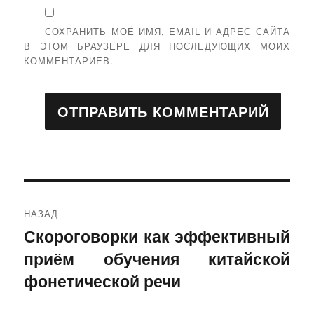
СОХРАНИТЬ МОЁ ИМЯ, EMAIL И АДРЕС САЙТА
В ЭТОМ БРАУЗЕРЕ ДЛЯ ПОСЛЕДУЮЩИХ МОИХ
КОММЕНТАРИЕВ.
Навигация
НАЗАД
по
Скороговорки как эффективный
Предыдущая
приём обучения китайской
запись:
записям
фонетической речи