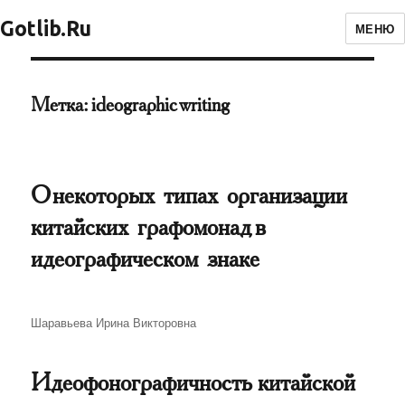
Gotlib.Ru
МЕНЮ
Метка:
ideographic writing
О некоторых типах организации
китайских графомонад в
идеографическом знаке
Автор
Шаравьева Ирина Викторовна
Идеофонографичность китайской