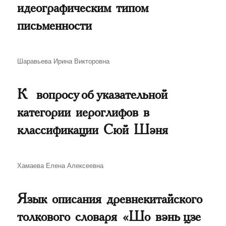
идеографическим типом
письменности
Автор
Шаравьева Ирина Викторовна
К вопросу об указательной
категории иероглифов в
классификации Сюй Шэня
Автор
Хамаева Елена Алексеевна
Язык описания древнекитайского
толкового словаря «Шо вэнь цзе