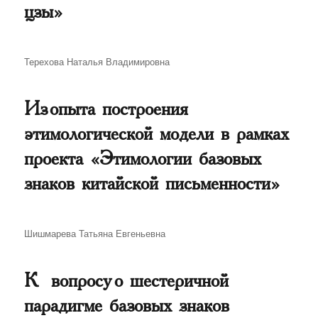
цзы»
Автор
Терехова Наталья Владимировна
Из опыта построения
этимологической модели в рамках
проекта «Этимологии базовых
знаков китайской письменности»
Автор
Шишмарева Татьяна Евгеньевна
К вопросу о шестеричной
парадигме базовых знаков