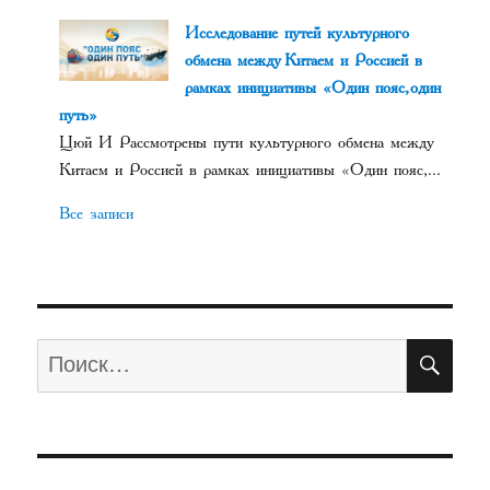
Исследование путей культурного
обмена между Китаем и Россией в
рамках инициативы «Один пояс, один
путь»
Цюй И Рассмотрены пути культурного обмена между
Китаем и Россией в рамках инициативы «Один пояс,...
Все записи
ПО
Искать: