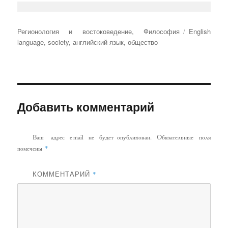
Рубрики
Метки
Регионология и востоковедение
,
Философия
English
language
,
society
,
английский язык
,
общество
Добавить комментарий
Ваш адрес email не будет опубликован.
Обязательные поля
*
помечены
КОММЕНТАРИЙ
*