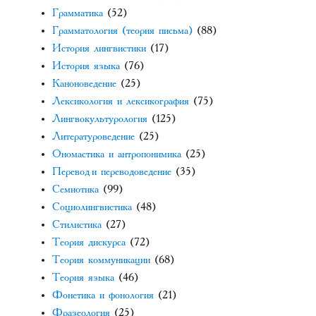
Грамматика
(52)
Грамматология (теория письма)
(88)
История лингвистики
(17)
История языка
(76)
Каноноведение
(25)
Лексикология и лексикография
(75)
Лингвокультурология
(125)
Литературоведение
(25)
Ономастика и антропонимика
(25)
Перевод и переводоведение
(35)
Семиотика
(99)
Социолингвистика
(48)
Стилистика
(27)
Теория дискурса
(72)
Теория коммуникации
(68)
Теория языка
(46)
Фонетика и фонология
(21)
Фразеология
(25)