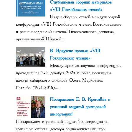
Опубликован сборник материалов
«VIII Готлибовских чтений»
Издан сборник статей международной
конференции «VIII Готлибовские чтения: Востоковедение
и регионоведение Азиатско-Тихоокеанского региона»,
организованной Школой...
В Иркутске прошли «VIII
Готлибовские чтения»
Международная научная конференция,
проходившая 2-4 декабря 2025 г., была посвящена
памяти сибирского синолога Олега Марковича
Готлиба (1951-2016)....
Поздравляем Е. В. Кремнёва с
успешной защитой докторской
диссертации!
Поздравляем с успешной защитой диссертации на
соискание степени доктора социологических наук