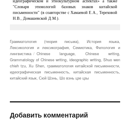
идеографическом и этнокультурном аспектах» а также
"Словаря этимологий базовых знаков китайской
письменности" (в соавторстве с Хамаевой Е.А., Тереховой
Н.В., Домашевской Д.М.).
Рубрики
Грамматология (теория письма)
,
История языка
,
Лексикология и лексикография
,
Семиотика
,
Филология и
Метки
лингвистика
Chinese language
,
Chinese writing
,
Grammatology of Chinese writing
,
ideographic writing
,
Shuo wen
chieh tzu
,
Xu Shen
,
грамматология китайской письменности
,
идеографическая письменность
,
китайская письменность
,
китайский язык
,
Сюй Шэнь
,
Шо вэнь цзе цзы
Добавить комментарий