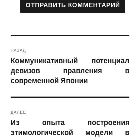
Навигация
НАЗАД
по
Коммуникативный потенциал
Предыдущая
девизов правления в
запись:
записям
современной Японии
ДАЛЕЕ
Из опыта построения
Следующая
этимологической модели в
запись: