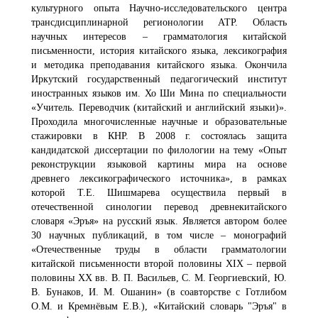
культурного опыта Научно-исследовательского центра
трансдисциплинарной регионологии АТР. Область
научных интересов – грамматология китайской
письменности, история китайского языка, лексикография
и методика преподавания китайского языка. Окончила
Иркутский государственный педагогический институт
иностранных языков им. Хо Ши Мина по специальности
«Учитель. Переводчик (китайский и английский языки)».
Проходила многочисленные научные и образовательные
стажировки в КНР. В 2008 г. состоялась защита
кандидатской диссертации по филологии на тему «Опыт
реконструкции языковой картины мира на основе
древнего лексикографического источника», в рамках
которой Т.Е. Шишмарева осуществила первый в
отечественной синологии перевод древнекитайского
словаря «Эръя» на русский язык. Является автором более
30 научных публикаций, в том числе – монографий
«Отечественные труды в области грамматологии
китайской письменности второй половины XIX – первой
половины XX вв. В. П. Васильев, С. М. Георгиевский, Ю.
В. Бунаков, И. М. Ошанин» (в соавторстве с Готлибом
О.М. и Кремнёвым Е.В.), «Китайский словарь "Эръя" в