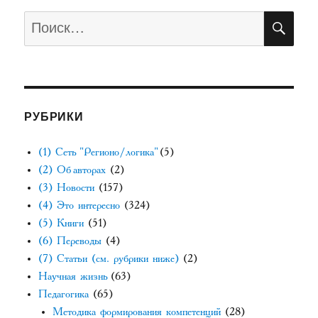
ПО
Искать:
РУБРИКИ
(1) Сеть "Регионо/логика"
(5)
(2) Об авторах
(2)
(3) Новости
(157)
(4) Это интересно
(324)
(5) Книги
(51)
(6) Переводы
(4)
(7) Статьи (см. рубрики ниже)
(2)
Научная жизнь
(63)
Педагогика
(65)
Методика формирования компетенций
(28)