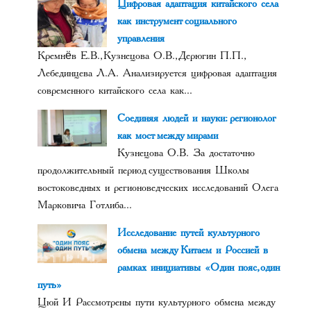
Цифровая адаптация китайского села
как инструмент социального
управления
Кремнёв Е.В., Кузнецова О.В., Дерюгин П.П.,
Лебединцева Л.А. Анализируется цифровая адаптация
современного китайского села как...
Соединяя людей и науки: регионолог
как мост между мирами
Кузнецова О.В. За достаточно
продолжительный период существования Школы
востоковедных и регионоведческих исследований Олега
Марковича Готлиба...
Исследование путей культурного
обмена между Китаем и Россией в
рамках инициативы «Один пояс, один
путь»
Цюй И Рассмотрены пути культурного обмена между