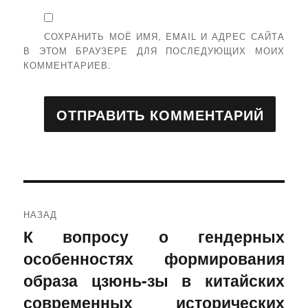
СОХРАНИТЬ МОЁ ИМЯ, EMAIL И АДРЕС САЙТА
В ЭТОМ БРАУЗЕРЕ ДЛЯ ПОСЛЕДУЮЩИХ МОИХ
КОММЕНТАРИЕВ.
Навигация
НАЗАД
по
К вопросу о гендерных
Предыдущая
особенностях формирования
запись:
записям
образа цзюнь-зы в китайских
современных исторических