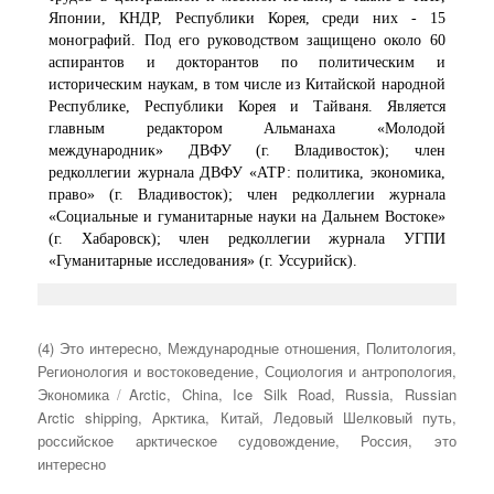
Японии, КНДР, Республики Корея, среди них - 15
монографий. Под его руководством защищено около 60
аспирантов и докторантов по политическим и
историческим наукам, в том числе из Китайской народной
Республике, Республики Корея и Тайваня. Является
главным редактором Альманаха «Молодой
международник» ДВФУ (г. Владивосток); член
редколлегии журнала ДВФУ «АТР: политика, экономика,
право» (г. Владивосток); член редколлегии журнала
«Социальные и гуманитарные науки на Дальнем Востоке»
(г. Хабаровск); член редколлегии журнала УГПИ
«Гуманитарные исследования» (г. Уссурийск).
Рубрики
(4) Это интересно
,
Международные отношения
,
Политология
,
Регионология и востоковедение
,
Социология и антропология
,
Метки
Экономика
Arctic
,
China
,
Ice Silk Road
,
Russia
,
Russian
Arctic shipping
,
Арктика
,
Китай
,
Ледовый Шелковый путь
,
российское арктическое судовождение
,
Россия
,
это
интересно