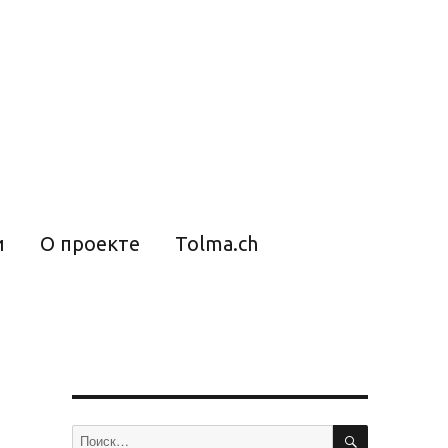
и
О проекте
Tolma.ch
ПОИСК
Искать: