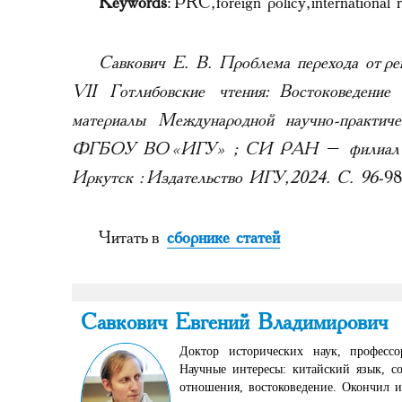
Keywords
: PRC, foreign policy, internationa
Савкович Е. В. Проблема перехода от ре
VII Готлибовские чтения: Востоковедение
материалы Международной научно-практич
ФГБОУ ВО «ИГУ» ; СИ РАН – филиал ФН
Иркутск : Издательство ИГУ, 2024. С. 96
-98
Читать в
сборнике статей
Савкович Евгений Владимирович
Доктор исторических наук, профессо
Научные интересы: китайский язык, с
отношения, востоковедение. Окончил 