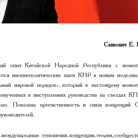
Савкович Е. 
ский опыт Китайской Народной Республики с момен
ются внешнеполитические шаги КНР к новым моделям,
ьный мировой порядок», который к настоящему момен
 озвученных в выступлениях руководства на съездах К
ао. Показана преемственность и связь концепций 
уководителей.
международные отношения, концепция, теория, сообщест