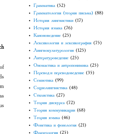
Грамматика
(52)
Грамматология (теория письма)
(88)
История лингвистики
(17)
История языка
(76)
Каноноведение
(25)
Лексикология и лексикография
(75)
ch
Лингвокультурология
(125)
Литературоведение
(25)
Ономастика и антропонимика
(25)
of
Перевод и переводоведение
(35)
ds
Семиотика
(99)
om
Социолингвистика
(48)
as
Стилистика
(27)
Теория дискурса
(72)
us
Теория коммуникации
(68)
Теория языка
(46)
Фонетика и фонология
(21)
Фразеология
(25)