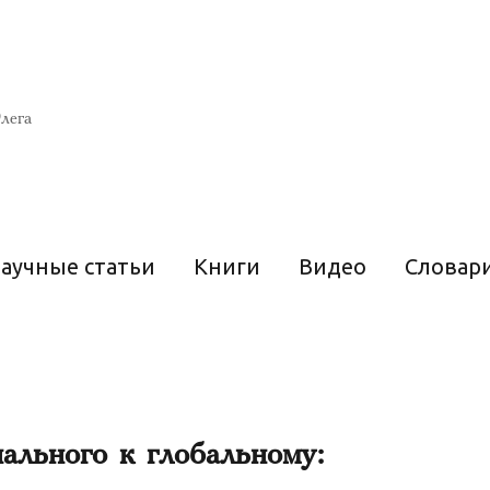
лега
аучные статьи
Книги
Видео
Словар
ального к глобальному: