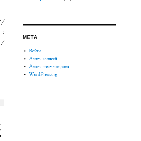
//
 :
МЕТА
 /
Войти
 –
Лента записей
Лента комментариев
WordPress.org
.
е
о