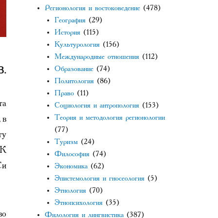
Регионология и востоковедение
(478)
География
(29)
История
(115)
Культурология
(156)
Международные отношения
(112)
Образование
(74)
В.
Политология
(86)
Право
(11)
та
Социология и антропология
(153)
 в
Теория и методология регионологии
(77)
ту
Туризм
(24)
ПК
Философия
(74)
Си
Экономика
(62)
Эпистемология и гносеология
(5)
Этнология
(70)
Этнопсихология
(35)
во
Филология и лингвистика
(387)