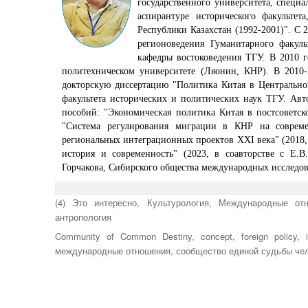
государственного университета, специа
аспирантуре исторического факульте
Республики Казахстан (1992-2001)". С 
регионоведения Гуманитарного факуль
кафедры востоковедения ТГУ. В 2010 
политехническом университете (Ляонин, КНР). В 2010-2
докторскую диссертацию "Политика Китая в Центральной 
факультета исторических и политических наук ТГУ. Ав
пособий: "Экономическая политика Китая в постсоветско
"Система регулирования миграции в КНР на совреме
региональных интеграционных проектов XXI века" (2018,
история и современность" (2023, в соавторстве с Е.В
Горчакова, Сибирского общества международных исследо
Рубрики
(4) Это интересно
,
Культурология
,
Международные отн
антропология
Метки
Community of Common Destiny
,
concept
,
foreign policy
,
международные отношения
,
сообщество единой судьбы че