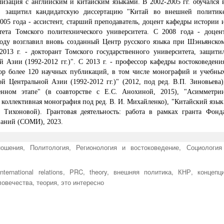
лизация с английским и китайским языками. В 2002-2005 гг. обучался 
та, защитил кандидатскую диссертацию "Китай во внешней политик
2005 года - ассистент, старший преподаватель, доцент кафедры истории 
тета Томского политехнического университета. С 2008 года - доцен
году возглавил вновь созданный Центр русского языка при Шэньянско
013 г. - докторант Томского государственного университета, защити
Азии (1992-2012 гг.)". С 2013 г. - профессор кафедры востоковедени
тор более 120 научных публикаций, в том числе монографий и учебны
й Центральной Азии (1992-2012 гг.)" (2012, под ред. В.П. Зиновьева)
нном этапе" (в соавторстве с Е.С. Анохиной, 2015), "Асимметри
 коллективная монография под ред. В. И. Михайленко), "Китайский язык
. Тихоновой). Грантовая деятельность: работа в рамках гранта Фонд
ваний (СОМИ), 2023.
ошения
,
Политология
,
Регионология и востоковедение
,
Социология
international relations
,
PRC
,
theory
,
внешняя политика
,
КНР
,
концепц
ловечества
,
теория
,
это интересно