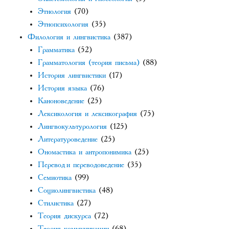
Этнология
(70)
Этнопсихология
(35)
Филология и лингвистика
(387)
Грамматика
(52)
Грамматология (теория письма)
(88)
История лингвистики
(17)
История языка
(76)
Каноноведение
(25)
Лексикология и лексикография
(75)
Лингвокультурология
(125)
Литературоведение
(25)
Ономастика и антропонимика
(25)
Перевод и переводоведение
(35)
Семиотика
(99)
Социолингвистика
(48)
Стилистика
(27)
Теория дискурса
(72)
Теория коммуникации
(68)