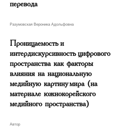
перевода
Автор
Разумовская Вероника Адольфовна
Проницаемость и
интердискурсивность цифрового
пространства как факторы
влияния на национальную
медийную картину мира (на
материале южнокорейского
медийного пространства)
Автор
Автор