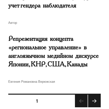
учет гендера наблюдателя
Автор
Автор
Репрезентация концепта
«региональное управление» в
англоязычном медийном дискурсе
Японии, КНР, США, Канады
Автор
Евгения Романовна Верюжская
Навигация
СТРАНИЦА
1