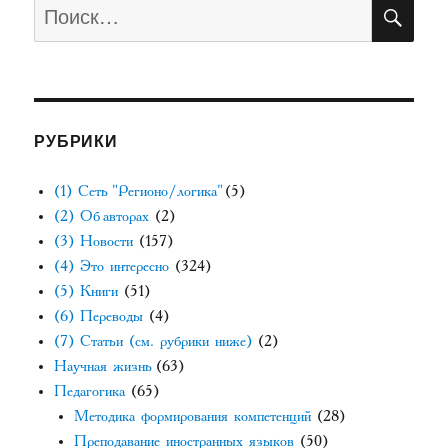
ПО
Искать:
РУБРИКИ
(1) Сеть "Регионо/логика"
(5)
(2) Об авторах
(2)
(3) Новости
(157)
(4) Это интересно
(324)
(5) Книги
(51)
(6) Переводы
(4)
(7) Статьи (см. рубрики ниже)
(2)
Научная жизнь
(63)
Педагогика
(65)
Методика формирования компетенций
(28)
Преподавание иностранных языков
(50)