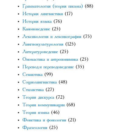
Грамматология (теория письма)
(88)
История лингвистики
(17)
История языка
(76)
Каноноведение
(25)
Лексикология и лексикография
(75)
Лингвокультурология
(125)
Литературоведение
(25)
Ономастика и антропонимика
(25)
Перевод и переводоведение
(35)
Семиотика
(99)
Социолингвистика
(48)
Стилистика
(27)
Теория дискурса
(72)
Теория коммуникации
(68)
Теория языка
(46)
Фонетика и фонология
(21)
Фразеология
(25)