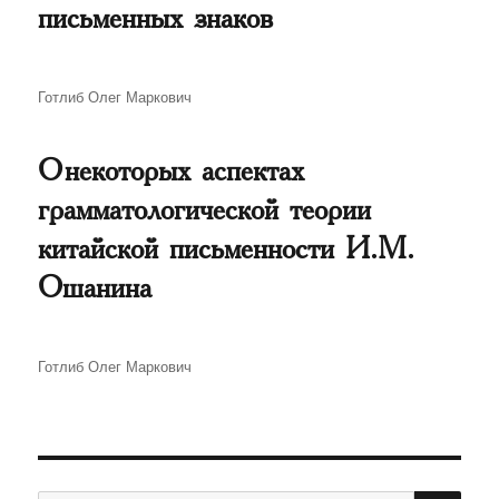
письменных знаков
Автор
Готлиб Олег Маркович
О некоторых аспектах
грамматологической теории
китайской письменности И.М.
Ошанина
Автор
Готлиб Олег Маркович