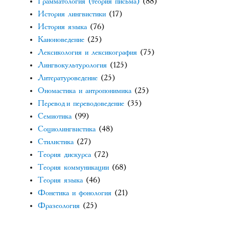
Грамматология (теория письма)
(88)
История лингвистики
(17)
История языка
(76)
Каноноведение
(25)
Лексикология и лексикография
(75)
Лингвокультурология
(125)
Литературоведение
(25)
Ономастика и антропонимика
(25)
Перевод и переводоведение
(35)
Семиотика
(99)
Социолингвистика
(48)
Стилистика
(27)
Теория дискурса
(72)
Теория коммуникации
(68)
Теория языка
(46)
Фонетика и фонология
(21)
Фразеология
(25)