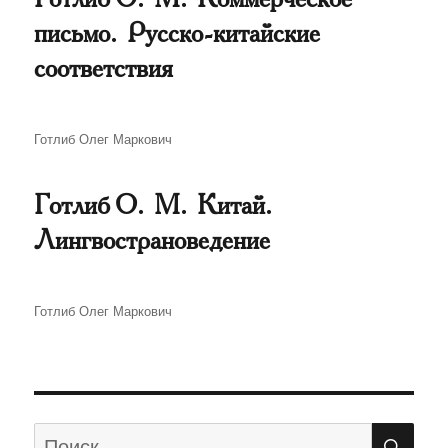
письмо. Русско-китайские
соответствия
Автор
Готлиб Олег Маркович
Готлиб О. М. Китай.
Лингвострановедение
Автор
Готлиб Олег Маркович
ПО
Искать: