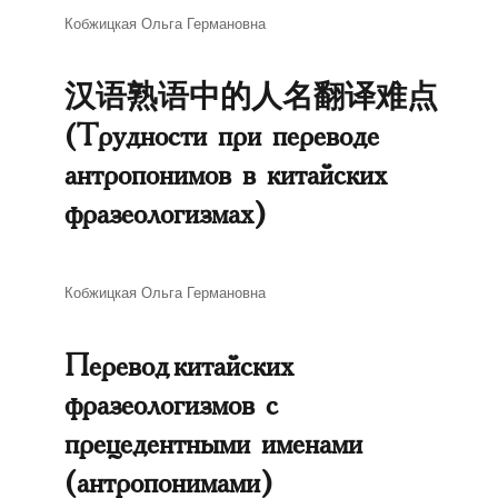
Автор
Кобжицкая Ольга Германовна
汉语熟语中的人名翻译难点
(Трудности при переводе
антропонимов в китайских
фразеологизмах)
Автор
Кобжицкая Ольга Германовна
Перевод китайских
фразеологизмов с
прецедентными именами
(антропонимами)