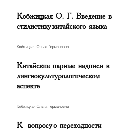
Кобжицкая О. Г. Введение в
стилистику китайского языка
Автор
Кобжицкая Ольга Германовна
Китайские парные надписи в
лингвокультурологическом
аспекте
Автор
Кобжицкая Ольга Германовна
К вопросу о переходности