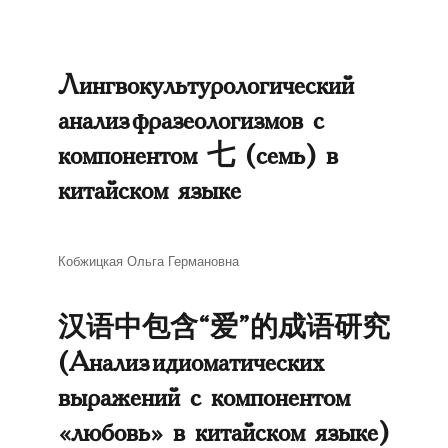
Лингвокультурологический
анализ фразеологизмов с
компонентом 七 (семь) в
китайском языке
Автор
Кобжицкая Ольга Германовна
汉语中包含“爱”的成语研究
(Анализ идиоматических
выражений с компонентом
«любовь» в китайском языке)