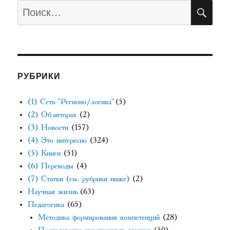
ПО
Искать:
РУБРИКИ
(1) Сеть "Регионо/логика"
(5)
(2) Об авторах
(2)
(3) Новости
(157)
(4) Это интересно
(324)
(5) Книги
(51)
(6) Переводы
(4)
(7) Статьи (см. рубрики ниже)
(2)
Научная жизнь
(63)
Педагогика
(65)
Методика формирования компетенций
(28)