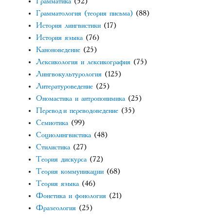
Грамматика
(52)
Грамматология (теория письма)
(88)
История лингвистики
(17)
История языка
(76)
Каноноведение
(25)
Лексикология и лексикография
(75)
Лингвокультурология
(125)
Литературоведение
(25)
Ономастика и антропонимика
(25)
Перевод и переводоведение
(35)
Семиотика
(99)
Социолингвистика
(48)
Стилистика
(27)
Теория дискурса
(72)
Теория коммуникации
(68)
Теория языка
(46)
Фонетика и фонология
(21)
Фразеология
(25)