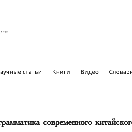
лега
аучные статьи
Книги
Видео
Словар
рамматика современного китайског