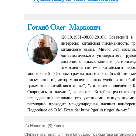
Готлиб Олег Маркович
(20.10.1951–08.06.2016). Советский 
интересы: китайская письменность, г
китайского языка. Много лет возглав
лингвистического университета, рук
восточного языкознания и регионов
осмысления системы китайского иерог
монографий "Основы грамматологии китайской письмен
письменности", автор многочисленных учебных пособий 
грамматика китайского языка", "Лингвострановедение К
Скоропись и чжуань", а также "Китайско-русского фр
исследований основана его учениками, выпускниками
регулярно проходит международная научная конферен
Подробнее об О.М. Готлибе: https://gotlib.ru/gotlib-o-m/
Рубрики
(3) Новости
,
(5) Книги
Метки
Chinese grammar
,
Chinese language
,
грамматика китайского 