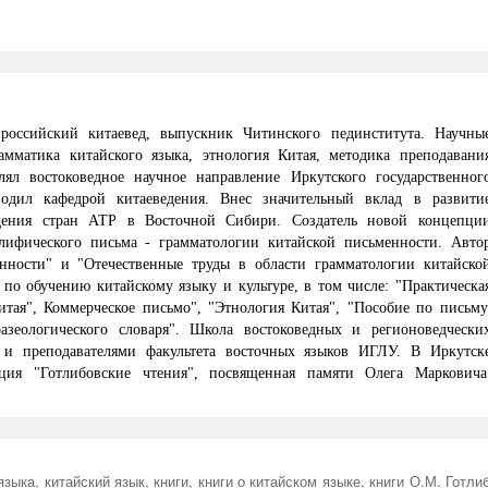
и российский китаевед, выпускник Читинского пединститута. Научны
рамматика китайского языка, этнология Китая, методика преподавани
лял востоковедное научное направление Иркутского государственног
оводил кафедрой китаеведения. Внес значительный вклад в развити
едения стран АТР в Восточной Сибири. Создатель новой концепци
лифического письма - грамматологии китайской письменности. Авто
ности" и "Отечественные труды в области грамматологии китайско
по обучению китайскому языку и культуре, в том числе: "Практическа
итая", Коммерческое письмо", "Этнология Китая", "Пособие по письму
азеологического словаря". Школа востоковедных и регионоведчески
 и преподавателями факультета восточных языков ИГЛУ. В Иркутск
ция "Готлибовские чтения", посвященная памяти Олега Марковича
языка
,
китайский язык
,
книги
,
книги о китайском языке
,
книги О.М. Готли