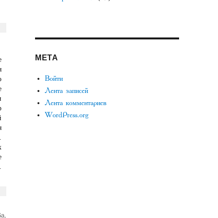
МЕТА
е
я
Войти
о
е
Лента записей
и
Лента комментариев
р
WordPress.org
й
я
.
х
е
.
ба
,