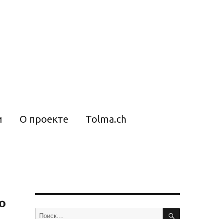
и
О проекте
Tolma.ch
о
ПОИСК
Искать: