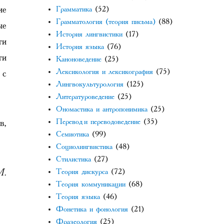
ие
Грамматика
(52)
Грамматология (теория письма)
(88)
ые
История лингвистики
(17)
ти
История языка
(76)
ти
Каноноведение
(25)
Лексикология и лексикография
(75)
 с
Лингвокультурология
(125)
Литературоведение
(25)
Ономастика и антропонимика
(25)
в,
Перевод и переводоведение
(35)
Семиотика
(99)
Социолингвистика
(48)
Стилистика
(27)
М.
Теория дискурса
(72)
Теория коммуникации
(68)
Теория языка
(46)
Фонетика и фонология
(21)
Фразеология
(25)