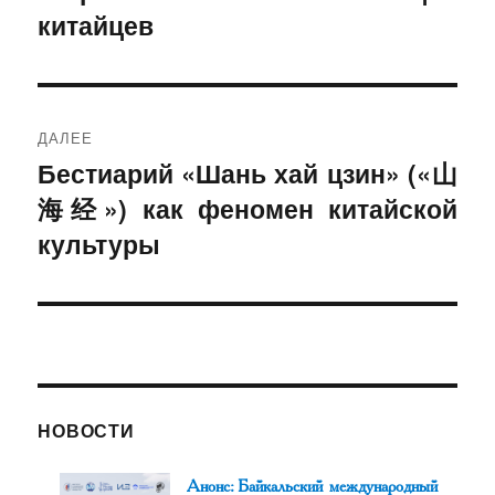
китайцев
ДАЛЕЕ
Бестиарий «Шань хай цзин» («山
Следующая
海经») как феномен китайской
запись:
культуры
НОВОСТИ
Анонс: Байкальский международный