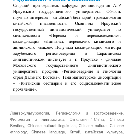
Старший преподаватель кафедры регионоведения АТР
Иркутского государственного университета. Область
научных интересов – китайский бестиарий, грамматология
китайской письменности. Окончила Иркутский
государственный лингвистический университет по
специальности «Перевод и переводоведение»,
квалификация «Лингвист, переводчик китайского и
английского языков». Получила квалификацию магистра
зарубежного регионоведения в Евразийском
лингвистическом институте в г. Иркутске - филиале
Московского государственного лингвистического
университета, профиль «Регионоведение и этнология
стран Дальнего Востока». Тема магистерской диссертации
– «Китайский бестиарий и его социоэмблематическое
проявление».
Рубрики
Лингвокультурология
,
Регионология и востоковедение
,
Метки
Филология и лингвистика
,
Этнология
China
,
Chinese
Bestiary
,
Chinese cultural linguistics
,
Chinese culture
,
Chinese
ethnology
,
Chinese language
,
Китай
,
китайская культура
,