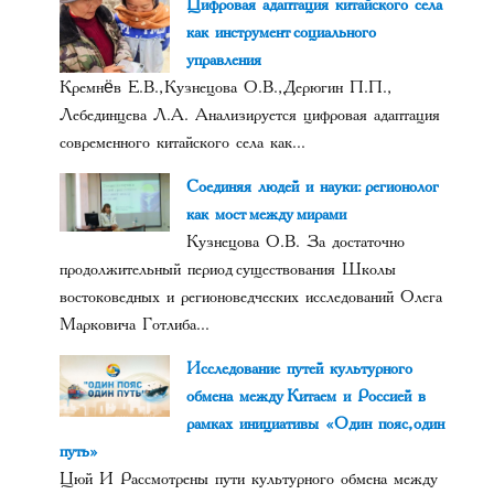
Цифровая адаптация китайского села
как инструмент социального
управления
Кремнёв Е.В., Кузнецова О.В., Дерюгин П.П.,
Лебединцева Л.А. Анализируется цифровая адаптация
современного китайского села как...
Соединяя людей и науки: регионолог
как мост между мирами
Кузнецова О.В. За достаточно
продолжительный период существования Школы
востоковедных и регионоведческих исследований Олега
Марковича Готлиба...
Исследование путей культурного
обмена между Китаем и Россией в
рамках инициативы «Один пояс, один
путь»
Цюй И Рассмотрены пути культурного обмена между