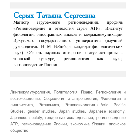
Серых Татьяна Сергеевна
Магистр зарубежного регионоведения, профиль
«Регионоведение и этнология стран АТР», Институт
филологии, иностранных языков и медиакоммуникации
Иркутского государственного университета (научный
руководитель: Н. М. Вейнберг, кандидат филологических
наук). Область научных интересов: статус женщины в
японской культуре, регионология как наука,
регионоведение Японии.
Рубрики
Лингвокультурология
,
Политология
,
Право
,
Регионология и
востоковедение
,
Социология и антропология
,
Филология и
Метки
лингвистика
,
Экономика
,
Этнопсихология
Asia Pacific
Studies
,
gender studies
,
Japan studies
,
Japanese economy
,
Japanese society
,
гендерные исследования
,
регионоведение
АТР
,
регионоведение Японии
,
экономика Японии
,
японское
общество