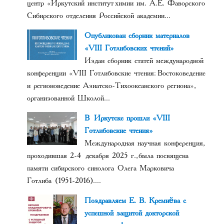
центр «Иркутский институт химии им. А.Е. Фаворского
Сибирского отделения Российской академии...
Опубликован сборник материалов
«VIII Готлибовских чтений»
Издан сборник статей международной
конференции «VIII Готлибовские чтения: Востоковедение
и регионоведение Азиатско-Тихоокеанского региона»,
организованной Школой...
В Иркутске прошли «VIII
Готлибовские чтения»
Международная научная конференция,
проходившая 2-4 декабря 2025 г., была посвящена
памяти сибирского синолога Олега Марковича
Готлиба (1951-2016)....
Поздравляем Е. В. Кремнёва с
успешной защитой докторской