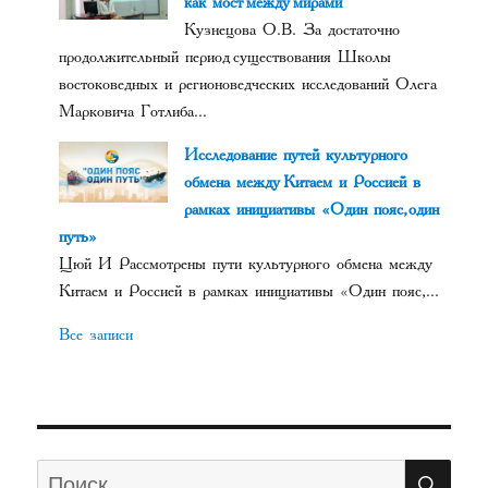
как мост между мирами
Кузнецова О.В. За достаточно
продолжительный период существования Школы
востоковедных и регионоведческих исследований Олега
Марковича Готлиба...
Исследование путей культурного
обмена между Китаем и Россией в
рамках инициативы «Один пояс, один
путь»
Цюй И Рассмотрены пути культурного обмена между
Китаем и Россией в рамках инициативы «Один пояс,...
Все записи
ПО
Искать: