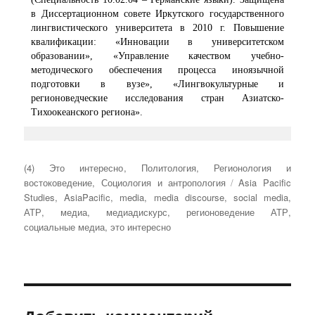
в Диссертационном совете Иркутского государственного
лингвистического университета в 2010 г. Повышение
квалификации: «Инновации в университетском
образовании», «Управление качеством учебно-
методического обеспечения процесса иноязычной
подготовки в вузе», «Лингвокультурные и
регионоведческие исследования стран Азиатско-
Тихоокеанского региона».
Рубрики
(4) Это интересно
,
Политология
,
Регионология и
Метки
востоковедение
,
Социология и антропология
Asia Pacific
Studies
,
AsiaPacific
,
media
,
media discourse
,
social media
,
АТР
,
медиа
,
медиадискурс
,
регионоведение АТР
,
социальные медиа
,
это интересно