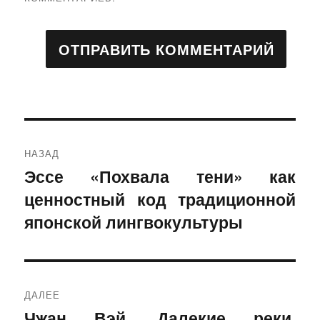
Навигация
НАЗАД
по
Эссе «Похвала тени» как
Предыдущая
ценностный код традиционной
запись:
записям
японской лингвокультуры
ДАЛЕЕ
Чжан Вэй. Далекие реки,
Следующая