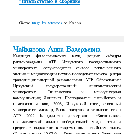
Читать статью в сборнике
Фото:
Image by wirestock
on Freepik
Чайкисова Анна Валерьевна
Кандидат филологических наук, доцент кафедры
регионоведения АТР Иркутского государственного
университета, соруководитель сектора регионального
знания и медиатизации научно-исследовательского центра
трансдисциплинарной регионологии АТР. Образование:
Иркутский государственный лингвистический
университет; Лингвистика и межкультурная
коммуникация; Лингвист. Преподаватель английского и
немецкого языков; 2003; Иркутский государственный
университет; магистр; Регионоведение и этнология стран
АТР; 2022. Кандидатская диссертация: «Когнитивно-
прагматический анализ побудительной модальности и
средств ее выражения в современном английском языке»
(Специальность 10.02.04 – Германские языки). Защищена