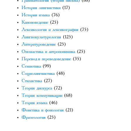
Грамматология (теория письма)
(88)
История лингвистики
(17)
История языка
(76)
Каноноведение
(25)
Лексикология и лексикография
(75)
Лингвокультурология
(125)
Литературоведение
(25)
Ономастика и антропонимика
(25)
Перевод и переводоведение
(35)
Семиотика
(99)
Социолингвистика
(48)
Стилистика
(27)
Теория дискурса
(72)
Теория коммуникации
(68)
Теория языка
(46)
Фонетика и фонология
(21)
Фразеология
(25)