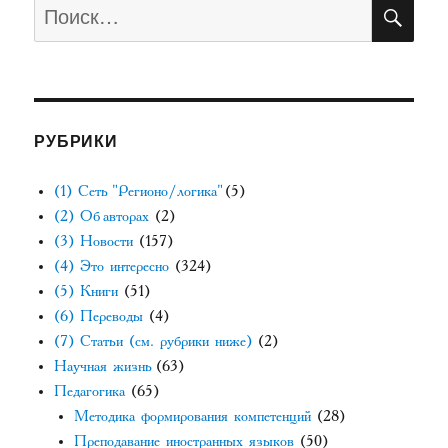
ПО
Искать:
РУБРИКИ
(1) Сеть "Регионо/логика"
(5)
(2) Об авторах
(2)
(3) Новости
(157)
(4) Это интересно
(324)
(5) Книги
(51)
(6) Переводы
(4)
(7) Статьи (см. рубрики ниже)
(2)
Научная жизнь
(63)
Педагогика
(65)
Методика формирования компетенций
(28)
Преподавание иностранных языков
(50)