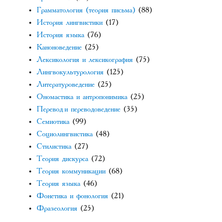
Грамматология (теория письма)
(88)
История лингвистики
(17)
История языка
(76)
Каноноведение
(25)
Лексикология и лексикография
(75)
Лингвокультурология
(125)
Литературоведение
(25)
Ономастика и антропонимика
(25)
Перевод и переводоведение
(35)
Семиотика
(99)
Социолингвистика
(48)
Стилистика
(27)
Теория дискурса
(72)
Теория коммуникации
(68)
Теория языка
(46)
Фонетика и фонология
(21)
Фразеология
(25)