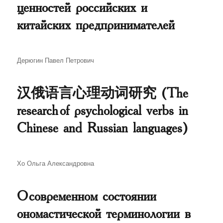
ценностей российских и
китайских предпринимателей
Автор
Дерюгин Павел Петрович
汉俄语言心理动词研究 (The
research of psychological verbs in
Chinese and Russian languages)
Автор
Хо Ольга Александровна
О современном состоянии
ономастической терминологии в