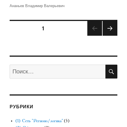
Автор
Ананьев Владимир Валерьевич
Навигация
СТРАНИЦА
1
СЛЕД
по
УЮЩ
АЯ
записям
СТРА
НИЦ
А
ПО
Искать:
РУБРИКИ
(1) Сеть "Регионо/логика"
(5)