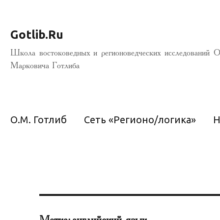
Gotlib.Ru
Школа востоковедных и регионоведческих исследований О
Марковича Готлиба
О.М. Готлиб
Сеть «Регионо/логика»
Н
Метка:
английский язык