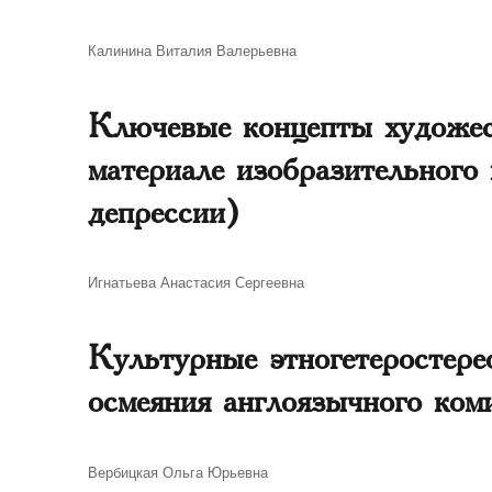
Автор
Калинина Виталия Валерьевна
Ключевые концепты художес
материале изобразительног
депрессии)
Автор
Игнатьева Анастасия Сергеевна
Культурные этногетеростере
осмеяния англоязычного ком
Автор
Вербицкая Ольга Юрьевна