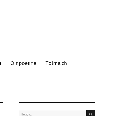
и
О проекте
Tolma.ch
ПОИСК
Искать: