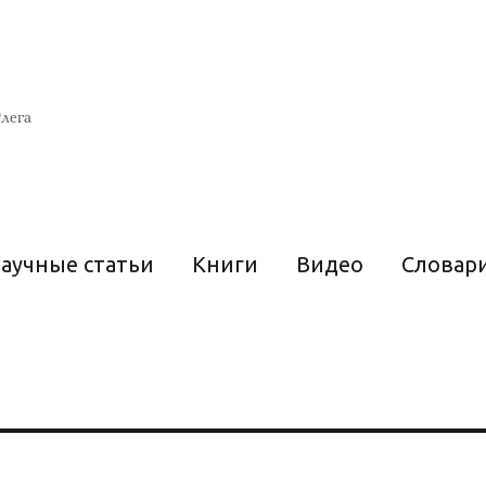
лега
аучные статьи
Книги
Видео
Словар