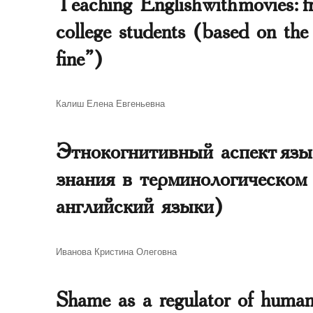
Teaching English with movies: 
college students (based on th
fine”)
Автор
Калиш Елена Евгеньевна
Этнокогнитивный аспект язы
знания в терминологическом 
английский языки)
Автор
Иванова Кристина Олеговна
Shame as a regulator of human