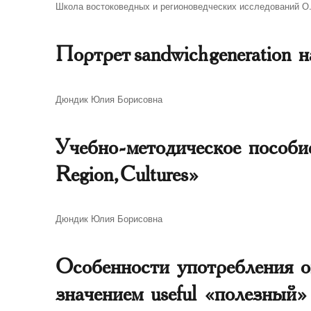
Автор
Школа востоковедных и регионоведческих исследований О
Портрет sandwich generation
Автор
Дюндик Юлия Борисовна
Учебно-методическое пособие 
Region, Cultures»
Автор
Дюндик Юлия Борисовна
Особенности употребления о
значением useful «полезный»