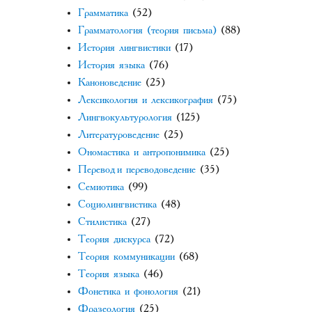
Грамматика
(52)
Грамматология (теория письма)
(88)
История лингвистики
(17)
История языка
(76)
Каноноведение
(25)
Лексикология и лексикография
(75)
Лингвокультурология
(125)
Литературоведение
(25)
Ономастика и антропонимика
(25)
Перевод и переводоведение
(35)
Семиотика
(99)
Социолингвистика
(48)
Стилистика
(27)
Теория дискурса
(72)
Теория коммуникации
(68)
Теория языка
(46)
Фонетика и фонология
(21)
Фразеология
(25)