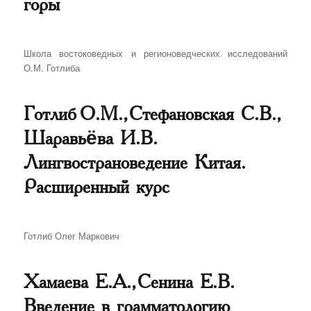
горы
Автор
Школа востоковедных и регионоведческих исследований
О.М. Готлиба
Готлиб О.М., Стефановская С.В.,
Шаравьёва И.В.
Лингвострановедение Китая.
Расширенный курс
Автор
Готлиб Олег Маркович
Хамаева Е.А., Сенина Е.В.
Введение в грамматологию