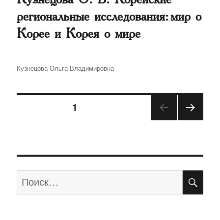
региональные исследования: мир о
Корее и Корея о мире
Автор
Кузнецова Ольга Владимировна
Навигация
СТРАНИЦА
1
СЛЕД
по
УЮЩ
АЯ
записям
СТРА
НИЦ
А
ПО
Искать: