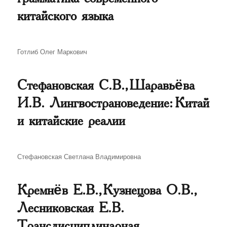
китайского языка
Автор
Готлиб Олег Маркович
Стефановская С.В., Шаравьёва
И.В. Лингвострановедение: Китай
и китайские реалии
Автор
Стефановская Светлана Владимировна
Кремнёв Е.В., Кузнецова О.В.,
Лесниковская Е.В.
Трансдисциплинарная