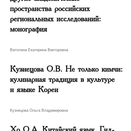
пространства российских
региональных исследований:
монография
Автор
Ватолина Екатерина Викторовна
Кузнецова О.В. Не только кимчи:
кулинарная традиция в культуре
и языке Кореи
Автор
Кузнецова Ольга Владимировна
Хо О.А. Китайский язык. Гид-