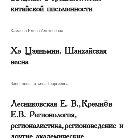
китайской письменности
Автор
Хамаева Елена Алексеевна
Хэ Цзяньмин. Шанхайская
весна
Автор
Завьялова Татьяна Георгиевна
Лесниковская Е. В., Кремнёв
Е.В. Регионология,
регионалистика, регионоведение и
другие академические