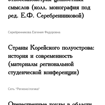
смыслов (колл. монография под
ред. Е.Ф. Серебренниковой)
Автор
Серебренникова Евгения Федоровна
Страны Корейского полуострова:
история и современность
(материалы региональной
студенческой конференции)
Автор
Сеть "Регионо/логика"
Отечественные труды в области