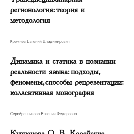
регионология: теория и
методология
Автор
Кремнёв Евгений Владимирович
Динамика и статика в познании
реальности языка: подходы,
феномены, способы репрезентации:
коллективная монография
Автор
Серебренникова Евгения Федоровна
Кузнецова О. В. Корейские